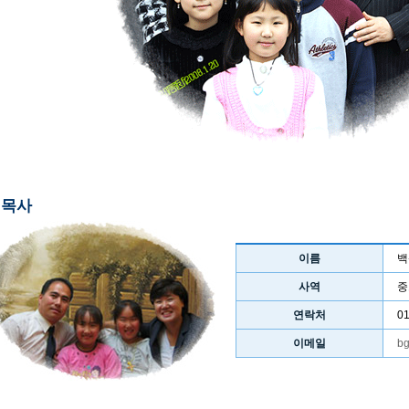
목사
이름
백
사역
중
연락처
0
이메일
bg