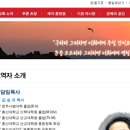
교회 소개
푸른 초장
제자 훈련원
기관 게시판
은혜의 공간
담임목사
김 승 규 목사
* 청주사범대학 졸업(B.A)
* 총신대학교 신학대학원 졸업(M.Div)
* 총신대학교 선교대학원 졸업(Th.M)
* 총신대학교 선교대학원 총동창회 회장
* 월드미션21C 부흥협의회 공동회장