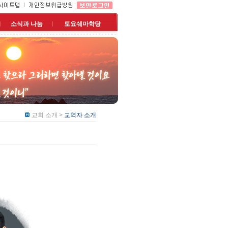
소식과 나눔
토요쉐마학당
교회 소개 >
교역자 소개