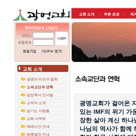
교회 소개
푸른 초장
제
교회 소개
광명의 비전과 철학
소속교단과 연혁
담임목사 인사말
광명교회가 걸어온 지
교역자 소개
있는 IMF의 위기 
섬기는 사람들
교회 사역부
장한 살아 계신 하나
예배시간 안내
나님의 역사가 함께 
등록절차 안내