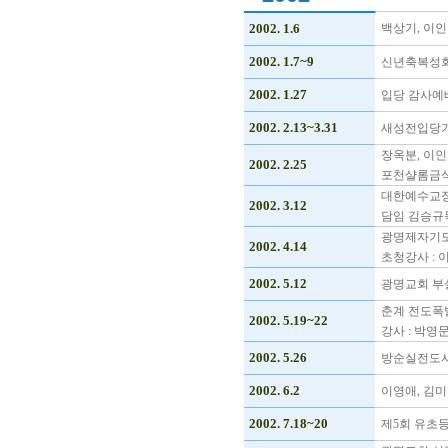
2002. 1.6
백상기, 이
2002. 1.7~9
신년축복성회 
2002. 1.27
입당 감사예
2002. 2.13~3.31
새성전입당기
장옥분, 이
2002. 2.25
포천샬롬금
대한예수교장
2002. 3.12
담임 김승규
광명제자기도
2002. 4.14
초청강사 : 
2002. 5.12
광명교회 부
춘계 전도폭
2002. 5.19~22
강사 : 박
2002. 5.26
방순실전도사
2002. 6.2
이영애, 김
2002. 7.18~20
제5회 유초