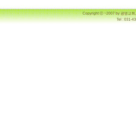
Copyright ⓒ ~2007 by 광명
Tel : 031-