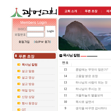
교회 소개
푸른 초장
제
목사님 칼럼
푸른 초장
목사님 칼럼
15
콩밥에는 무엇이 많은가?
설교 말씀
14
고움말 밝은 표정
설교 영상
13
하나님의 사람이 되는 것
설교 방송
12
하나님이 주시는 것
매일 양식
11
겨울하늘의 별을보며
신앙 상담
10
목사로 살면서
행사 동영상
9
생각을 바꾸면 감사하다
QT