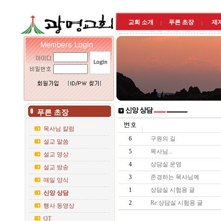
교회 소개
푸른 초장
제
신앙 상담
푸른 초장
목사님 칼럼
6
구원의 길
설교 말씀
5
목사님...
설교 영상
4
상담실 운영
설교 방송
3
존경하는 목사님께
매일 양식
1
상담실 시험용 글
신앙 상담
2
Re:상담실 시험용 글
행사 동영상
QT