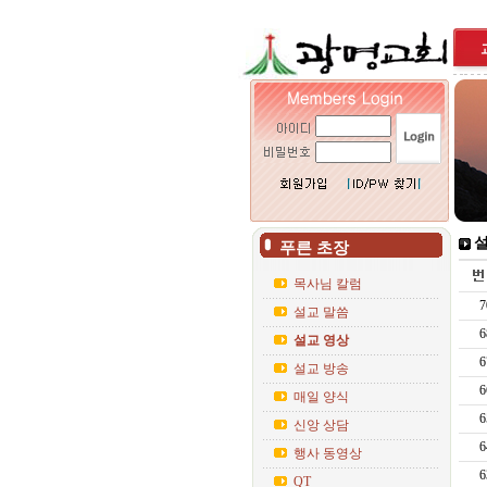
설
푸른 초장
목사님 칼럼
7
설교 말씀
6
설교 영상
6
설교 방송
6
매일 양식
6
신앙 상담
6
행사 동영상
6
QT