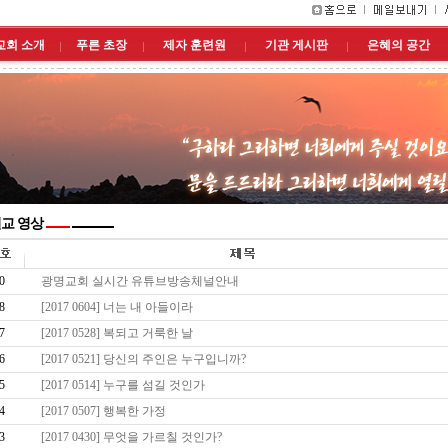
교회 소개
푸른 초장
제자 훈련원
기관 게시판
은혜의 공간
교 영상
0
광명교회 실시간 유튜브방송체널안내
8
[2017 0604] 너는 내 아들이라
7
[2017 0528] 복되고 거룩한 날
6
[2017 0521] 당신의 주인은 누구입니까?
5
[2017 0514] 누구를 섬길 것인가
4
[2017 0507] 행복한 가정
3
[2017 0430] 무엇을 가르칠 것인가?