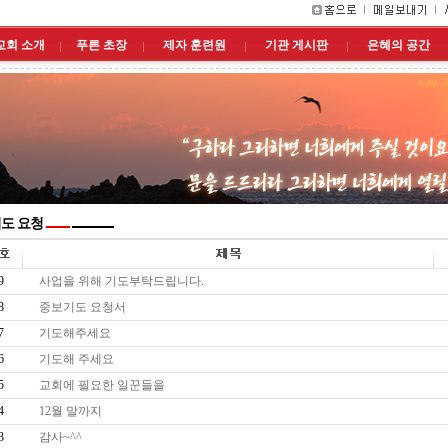
교회 소개
푸른 초장
제자 훈련원
기관 게시판
은혜의 공간
도 요청
9
사업을 위해 기도부탁드립니다.
8
중보기도 요청서
7
기도해주세요
6
기도해 주세요
5
교회에 필요한 일꾼들을
4
12월 말까지
3
감사~^^