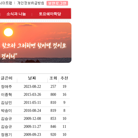
소식과 나눔
토요쉐마학당
정애주
2023-08-22
257
19
이종혁
2015-03-26
800
16
김상인
2011-05-11
810
9
박송미
2010-08-24
819
8
김승규
2009-12-08
853
10
김승규
2009-11-27
846
11
정원기
2009-09-23
920
10