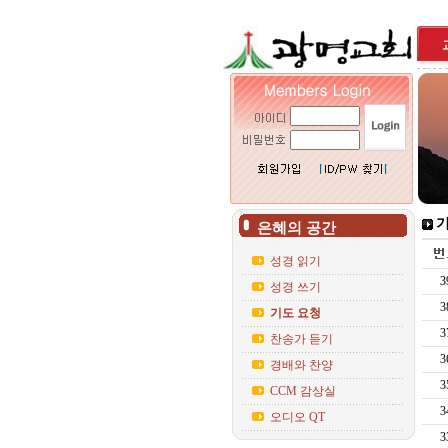
기
은혜의 공간
성경 읽기
3
성경 쓰기
3
기도 요청
3
찬송가 듣기
3
경배와 찬양
3
CCM 감상실
3
오디오 QT
3