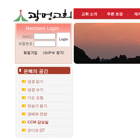
교회 소개
푸른 초장
제
은혜의 공간
성경 읽기
성경 쓰기
기도 요청
찬송가 듣기
경배와 찬양
CCM 감상실
오디오 QT