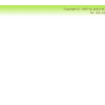
Copyright ⓒ ~2007 by 광명
Tel : 031-