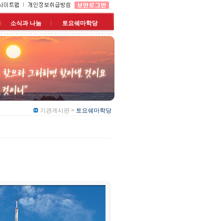
소식과 나눔
토요쉐마학당
기관게시판 >
토요쉐마학당