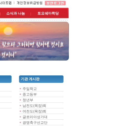
소식과 나눔
토요쉐마학당
기관 게시판
주일학교
중고등부
청년부
남전도(목장)회
여전도(목장)회
글로리아성가대
광명축구선교단