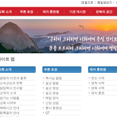
교회 소개
푸른 초장
제자 훈련원
기관 게시판
은혜의 공간
이트 맵
교회 소개
푸른 초장
제자 훈련원
광명의 비전과 철학
목사님 칼럼
전도 사역
소속교단과 연혁
설교 말씀
정착 사역
담임목사 인사말
설교 영상
양육 사역
교역자 소개
설교 방송
제자 훈련
섬기는 사람들
매일 양식
교회 사역부
신앙 상담
예배시간 안내
행사 동영상
등록절차 안내
QT