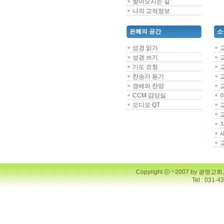
찾아오시는 길
나의 교적정보
은혜의 공간
소
성경 읽기
성경 쓰기
기도 요청
찬송가 듣기
경배와 찬양
CCM 감상실
오디오 QT
Copyright ⓒ ~2007 by 광명
Tel : 031-