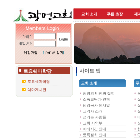
교회 소개
푸른 초장
제
사이트 맵
토요쉐마학당
토요쉐마학당
교회 소개
푸
쉐마게시판
광명의 비전과 철학
소속교단과 연혁
담임목사 인사말
교역자 소개
섬기는 사람들
교회 사역부
예배시간 안내
등록절차 안내
Q