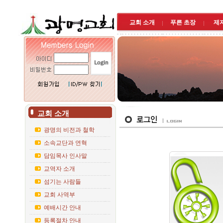
교회 소개
푸른 초장
제
교회 소개
광명의 비전과 철학
소속교단과 연혁
담임목사 인사말
교역자 소개
섬기는 사람들
교회 사역부
예배시간 안내
등록절차 안내