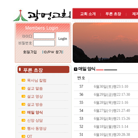
교회 소개
푸른 초장
제
매일 양식
푸른 초장
목사님 칼럼
57
6월30일(토)행23:1-10
설교 말씀
56
6월29일(금)행22:17-30
설교 영상
55
6월28일(목)행22:1-16
설교 방송
54
6월27일(수)행21:27-40
매일 양식
53
6월26일(화)행21:15-26
신앙 상담
52
6월18일(월)행21:1-14
행사 동영상
51
6월16일(토)행20:28-38
QT