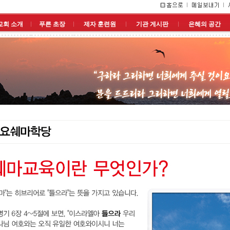
교회 소개
푸른 초장
제자 훈련원
기관 게시판
은혜의 공간