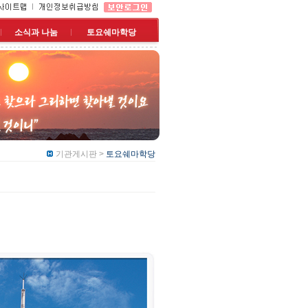
소식과 나눔
토요쉐마학당
기관게시판 >
토요쉐마학당