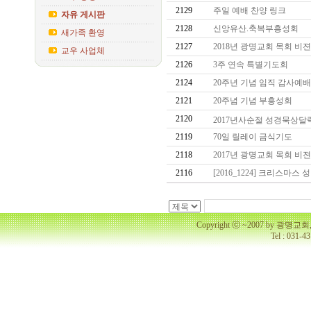
2129
주일 예배 찬양 링크
자유 게시판
2128
신앙유산.축복부흥성회
새가족 환영
2127
2018년 광명교회 목회 비
교우 사업체
2126
3주 연속 특별기도회
2124
20주년 기념 임직 감사예
2121
20주념 기념 부흥성회
2120
2017년사순절 성경묵상
2119
70일 릴레이 금식기도
2118
2017년 광명교회 목회 비
2116
[2016_1224] 크리스마스
Copyright ⓒ ~2007 by 광명
Tel : 031-4