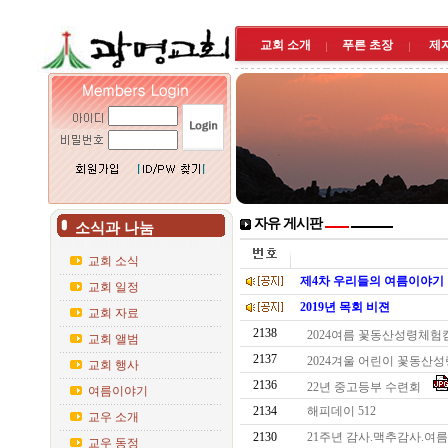
교회 소개
푸른 초장
제
자유 게시판
소식과 나눔
교회 소식
제4차 우리들의 여름이야기
교회 일정
2019년 목회 비젼
교회 자료
2138
2024여름 꽃동산성령체험캠
교회 앨범
2137
2024겨울 어린이 꽃동
교회 행사
2136
22년 중고등부 수련회
여름이야기
2134
해피데이 512
교우 소개
2130
21주년 감사.맥추감사.
교우 동정