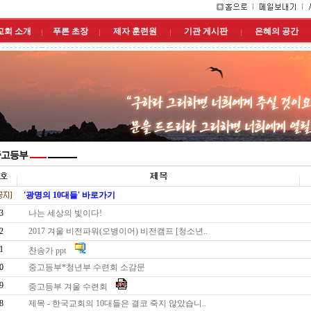
교회 소개
푸른 초장
제자 훈련원
기관 게시판
은혜의 공간
고등부
'광명의 10대들' 바로가기
3
나는 세상의 빛이다!
2
2017 겨울 비전파워(오병이어) 비전캠프 [청소년..
1
찬송가 ppt
0
중고등부*청년부 수련회 소감문
9
중고등부 겨울 수련회
8
제목 - 한국교회의 10대들은 결코 죽지 않았습니..