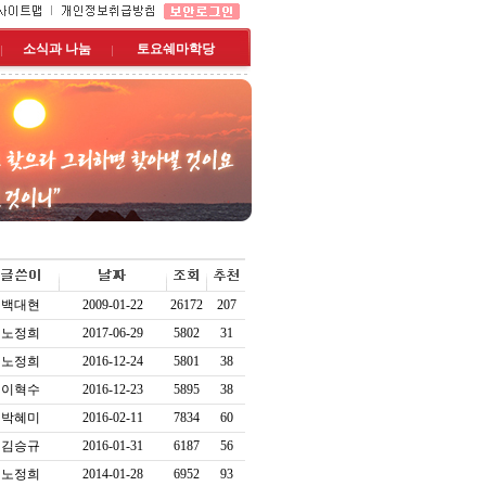
소식과 나눔
토요쉐마학당
백대현
2009-01-22
26172
207
노정희
2017-06-29
5802
31
노정희
2016-12-24
5801
38
이혁수
2016-12-23
5895
38
박혜미
2016-02-11
7834
60
김승규
2016-01-31
6187
56
노정희
2014-01-28
6952
93