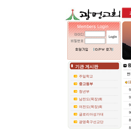
중
기관 게시판
주일학교
중고등부
9
청년부
9
남전도(목장)회
9
여전도(목장)회
9
글로리아성가대
8
광명축구선교단
8