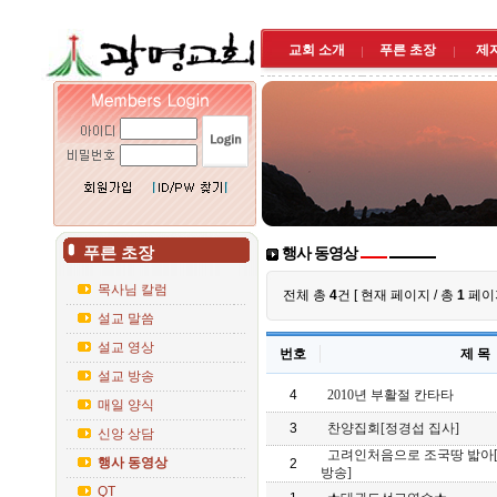
교회 소개
푸른 초장
제
푸른 초장
행사 동영상
목사님 칼럼
전체 총
4
건 [ 현재
페이지 / 총
1
페이지
설교 말씀
설교 영상
번호
제 목
설교 방송
4
2010년 부활절 칸타타
매일 양식
3
찬양집회[정경섭 집사]
신앙 상담
고려인처음으로 조국땅 밟아[
행사 동영상
2
방송]
QT