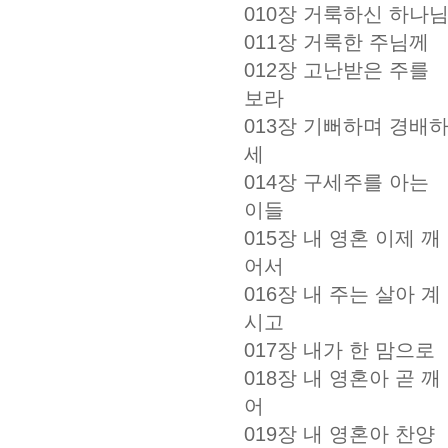
010장 거룩하신 하나
011장 거룩한 주님께
012장 고난받은 주를
보라
013장 기뻐하며 경배
세
014장 구세주를 아는
이들
015장 내 영혼 이제 깨
어서
016장 내 주는 살아 계
시고
017장 내가 한 맘으로
018장 내 영혼아 곧 깨
어
019장 내 영혼아 찬양