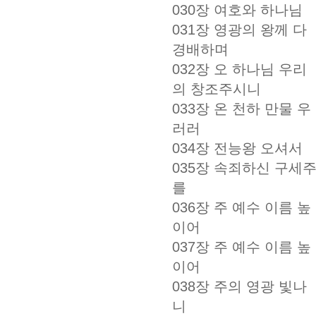
030장 여호와 하나님
031장 영광의 왕께 다
경배하며
032장 오 하나님 우리
의 창조주시니
033장 온 천하 만물 우
러러
034장 전능왕 오셔서
035장 속죄하신 구세
를
036장 주 예수 이름 높
이어
037장 주 예수 이름 높
이어
038장 주의 영광 빛나
니