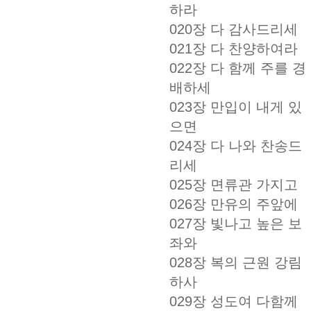
하라
020장 다 감사드리세
021장 다 찬양하여라
022장 다 함께 주를 경
배하세
023장 만입이 내게 있
으면
024장 다 나와 찬송드
리세
025장 면류관 가지고
026장 만유의 주앞에
027장 빛나고 높은 보
좌와
028장 복의 근원 강림
하사
029장 성도여 다함께