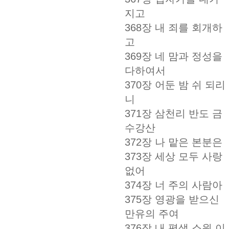
지고
368장 내 죄를 회개하
고
369장 네 맘과 정성을
다하여서
370장 어둔 밤 쉬 되리
니
371장 삼천리 반도 금
수강산
372장 나 맡은 본분은
373장 세상 모두 사랑
없어
374장 너 주의 사람아
375장 영광을 받으신
만유의 주여
376장 내 평생 소원 이