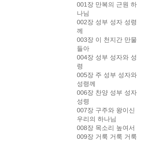
001장 만복의 근원 하
나님
002장 성부 성자 성령
께
003장 이 천지간 만물
들아
004장 성부 성자와 성
령
005장 주 성부 성자와
성령께
006장 찬양 성부 성자
성령
007장 구주와 왕이신
우리의 하나님
008장 목소리 높여서
009장 거룩 거룩 거룩