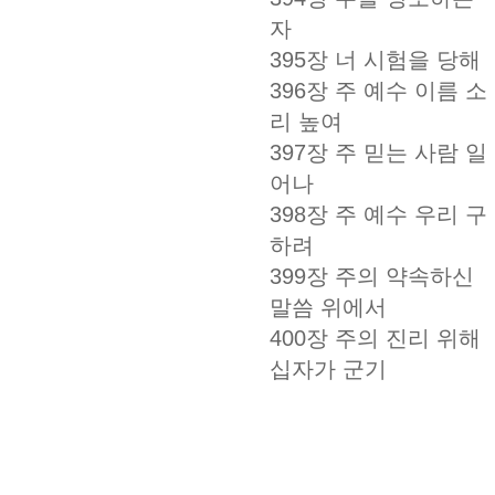
자
395장 너 시험을 당해
396장 주 예수 이름 소
리 높여
397장 주 믿는 사람 일
어나
398장 주 예수 우리 구
하려
399장 주의 약속하신
말씀 위에서
400장 주의 진리 위해
십자가 군기