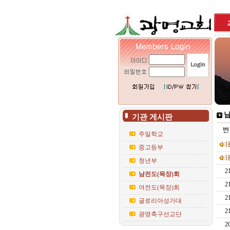
남
기관 게시판
주일학교
중고등부
청년부
2
남전도(목장)회
2
여전도(목장)회
2
글로리아성가대
2
광명축구선교단
2